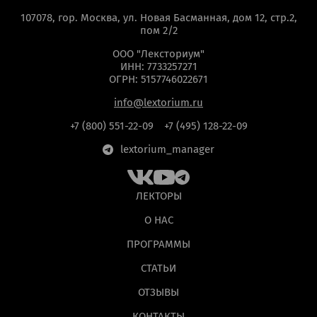
107078, гор. Москва, ул. Новая Басманная, дом 12, стр.2,
пом 2/2
ООО "Лексториум"
ИНН: 7733257271
ОГРН: 5157746022671
info@lextorium.ru
+7 (800) 551-22-09
+7 (495) 128-22-09
lextorium_manager
ОТПРАВИТЬ
мая кнопку “Отправить”, вы даете
согласие
на обра
ЛЕКТОРЫ
персональных данных на основании
Политики
конфиденциальности
.
О НАС
ПРОГРАММЫ
СТАТЬИ
ОТЗЫВЫ
КОНТАКТЫ