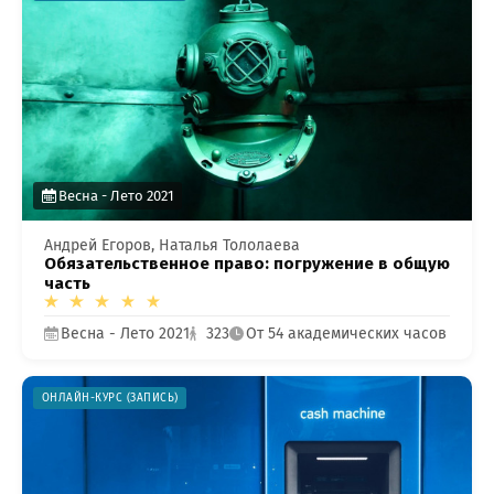
ОТПРАВИТЬ
мая кнопку “Отправить”, вы даете
согласие
на обра
персональных данных на основании
Политики
конфиденциальности
.
Весна - Лето 2021
Андрей Егоров, Наталья Тололаева
Обязательственное право: погружение в общую
часть
Весна - Лето 2021
323
От 54 академических часов
ОНЛАЙН-КУРС (ЗАПИСЬ)