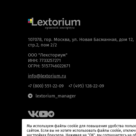
107078, гор. Москва, ул. Новая Басманная, дом 12,
стр.2, пом 2/2
ООО "Лексториум"
ИНН: 7733257271
ОГРН: 5157746022671
Нажимая кнопку “
info@lextorium.ru
+7 (800) 551-22-09
+7 (495) 128-22-09
lextorium_manager
Мы используем файлы cookie для повышения удобства польз
сайтом. Если вы не хотите использовать файлы cookie, отключ
настройках браузера. Нажимая на "ОК", вы соглашаетесь на о