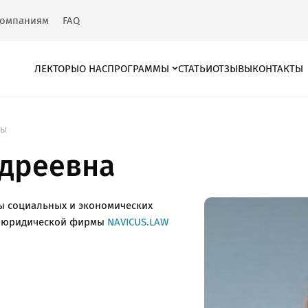
омпаниям
FAQ
ЛЕКТОРЫ
О НАС
ПРОГРАММЫ
СТАТЬИ
ОТЗЫВЫ
КОНТАКТЫ
ры
ндреевна
ы социальных и экономических
ник юридической фирмы
NAVICUS.LAW
облемы при раб