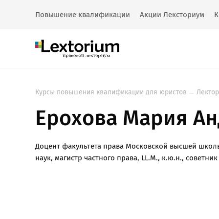
Повышение квалификации
Акции Лексториум
К
Курсы повышения квалификации для юристов
Лекто
Ерохова Мария А
Доцент факультета права Московской высшей школ
наук, магистр частного права, LL.M., к.ю.н., совет
Возникли пр