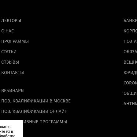
ЛЕКТОРЫ
БАНКР
О НАС
КОРП
ПРОГРАММЫ
ПОЭТА
СТАТЬИ
ОБЯЗА
ОТПРАВИТЬ
ОТЗЫВЫ
ВЕЩН
Отправить”, вы даете
согласие
на обработку персон
КОНТАКТЫ
ЮРИД
основании
Политики конфиденциальности
.
CORO
ВЕБИНАРЫ
ОБЩИ
ПОВ. КВАЛИФИКАЦИИ В МОСКВЕ
АНТИ
ПОВ. КВАЛИФИКАЦИИ ОНЛАЙН
КОРПОРАТИВНЫЕ ПРОГРАММЫ
ования
ите их в
бработку