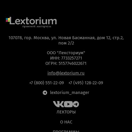
107078, гор. Москва, ул. Новая Басманная, дом 12, стр.2,
пом 2/2
ООО "Лексториум"
ИНН: 7733257271
ОГРН: 5157746022671
info@lextorium.ru
ОТПРАВИТЬ
+7 (800) 551-22-09
+7 (495) 128-22-09
мая кнопку “Отправить”, вы даете
согласие
на обра
lextorium_manager
персональных данных на основании
Политики
конфиденциальности
.
ЛЕКТОРЫ
О НАС