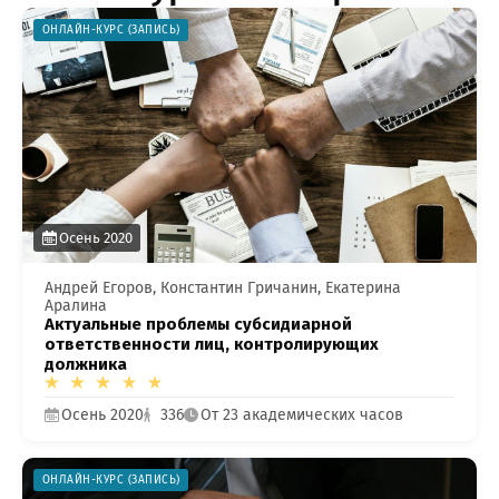
ОНЛАЙН-КУРС (ЗАПИСЬ)
озникли проблемы п
Осень 2020
работе с сайтом или в
Андрей Егоров, Константин Гричанин, Екатерина
заметили ошибку?
Аралина
Актуальные проблемы субсидиарной
ответственности лиц, контролирующих
должника
Осень 2020
336
От 23 академических часов
ОНЛАЙН-КУРС (ЗАПИСЬ)