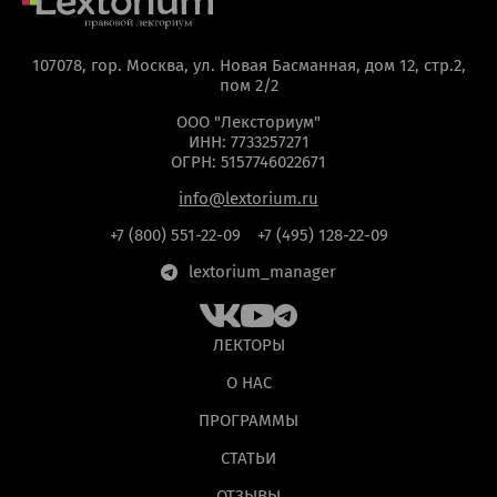
ОТПРАВИТЬ
мая кнопку “Отправить”, вы даете
согласие
на обра
107078, гор. Москва, ул. Новая Басманная, дом 12, стр.2,
пом 2/2
персональных данных на основании
Политики
конфиденциальности
.
ООО "Лексториум"
ИНН: 7733257271
ОГРН: 5157746022671
info@lextorium.ru
+7 (800) 551-22-09
+7 (495) 128-22-09
lextorium_manager
ЛЕКТОРЫ
О НАС
ПРОГРАММЫ
СТАТЬИ
ОТЗЫВЫ