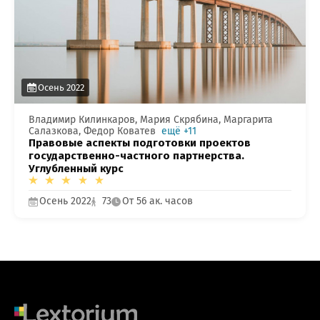
Осень 2022
Владимир Килинкаров, Мария Скрябина, Маргарита
Салазкова, Федор Коватев
ещё +11
Правовые аспекты подготовки проектов
государственно-частного партнерства.
ОТПРАВИТЬ
Углубленный курс
мая кнопку “Отправить”, вы даете
согласие
на обра
Осень 2022
73
От 56 ак. часов
персональных данных на основании
Политики
конфиденциальности
.