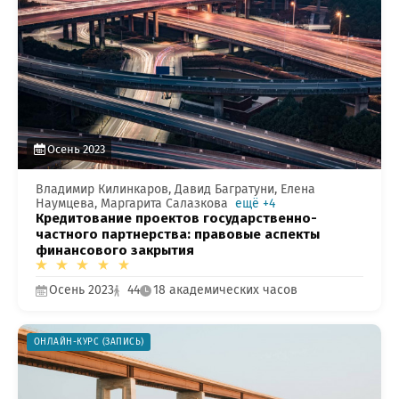
работе с сайтом или в
заметили ошибку?
Осень 2023
Владимир Килинкаров, Давид Багратуни, Елена
Наумцева, Маргарита Салазкова
ещё +4
Кредитование проектов государственно-
частного партнерства: правовые аспекты
финансового закрытия
Осень 2023
44
18 академических часов
ОНЛАЙН-КУРС (ЗАПИСЬ)