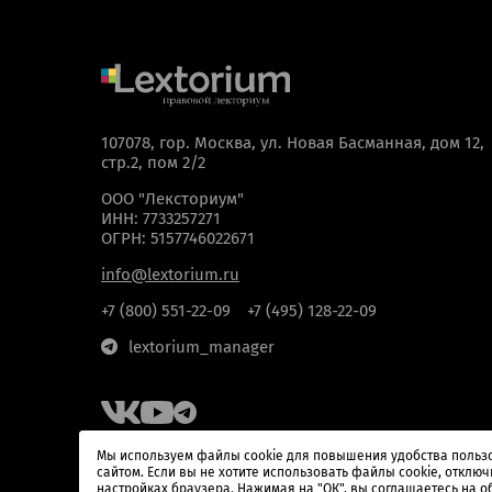
107078, гор. Москва, ул. Новая Басманная, дом 12,
стр.2, пом 2/2
ООО "Лексториум"
ИНН: 7733257271
ОГРН: 5157746022671
Нажимая кнопку “
info@lextorium.ru
+7 (800) 551-22-09
+7 (495) 128-22-09
lextorium_manager
Мы используем файлы cookie для повышения удобства польз
сайтом. Если вы не хотите использовать файлы cookie, отключ
настройках браузера. Нажимая на "ОК", вы соглашаетесь на о