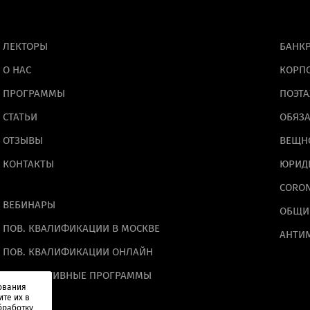
ЛЕКТОРЫ
БАНКР
О НАС
КОРП
ПРОГРАММЫ
ПОЭТА
СТАТЬИ
ОБЯЗА
ОТПРАВИТЬ
ОТЗЫВЫ
ВЕЩН
Отправить”, вы даете
согласие
на обработку персон
КОНТАКТЫ
ЮРИД
основании
Политики конфиденциальности
.
CORO
ВЕБИНАРЫ
ОБЩИ
ПОВ. КВАЛИФИКАЦИИ В МОСКВЕ
АНТИ
ПОВ. КВАЛИФИКАЦИИ ОНЛАЙН
КОРПОРАТИВНЫЕ ПРОГРАММЫ
ования
ите их в
бработку