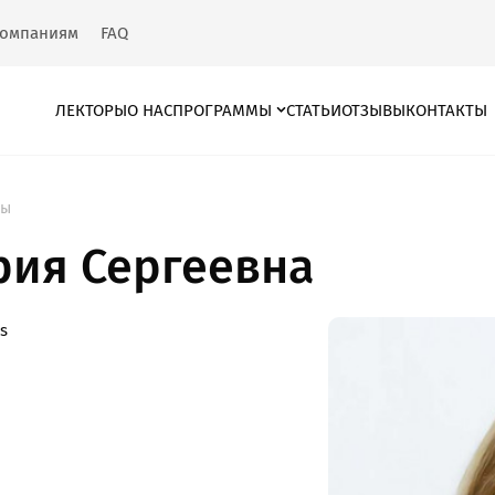
омпаниям
FAQ
ЛЕКТОРЫ
О НАС
ПРОГРАММЫ
СТАТЬИ
ОТЗЫВЫ
КОНТАКТЫ
ры
рия Сергеевна
s
облемы при раб