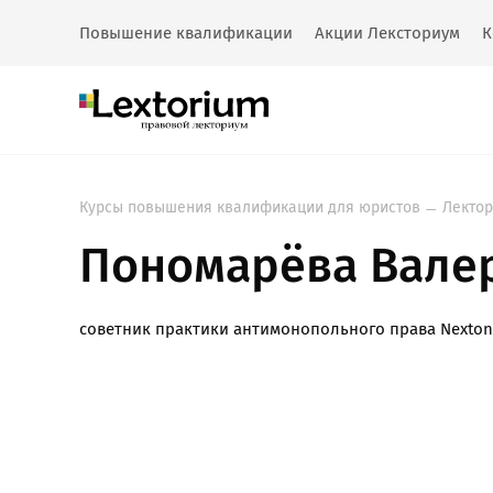
Повышение квалификации
Акции Лексториум
К
Курсы повышения квалификации для юристов
Лекто
Пономарёва Вале
советник практики антимонопольного права Nexton
Возникли пр