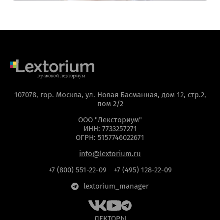
107078, гор. Москва, ул. Новая Басманная, дом 12, стр.2,
пом 2/2
ООО "Лексториум"
ИНН: 7733257271
ОГРН: 5157746022671
ОТПРАВИТЬ
info@lextorium.ru
мая кнопку “Отправить”, вы даете
согласие
на обра
+7 (800) 551-22-09
+7 (495) 128-22-09
персональных данных на основании
Политики
lextorium_manager
конфиденциальности
.
ЛЕКТОРЫ