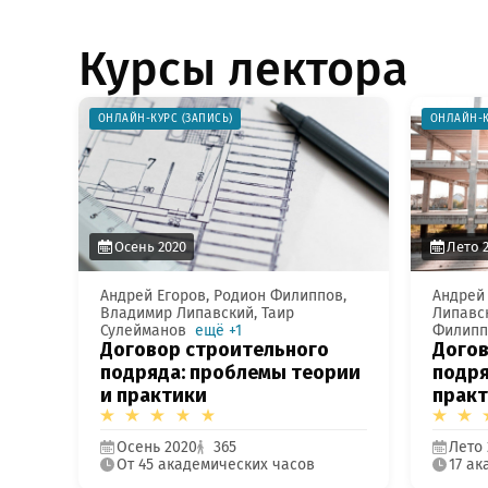
Курсы лектора
ОНЛАЙН-КУРС (ЗАПИСЬ)
ОНЛАЙН-К
Осень 2020
Лето 
Андрей Егоров, Родион Филиппов,
Андрей
Владимир Липавский, Таир
Липавс
Сулейманов
ещё +1
Филипп
Договор строительного
Догов
подряда: проблемы теории
подря
и практики
практ
Осень 2020
365
Лето
От 45 академических часов
17 а