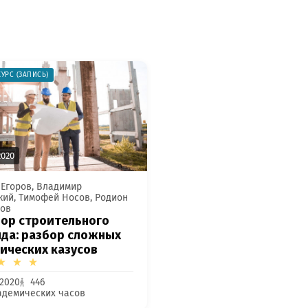
УРС (ЗАПИСЬ)
2020
 Егоров, Владимир
кий, Тимофей Носов, Родион
ов
ор строительного
да: разбор сложных
ических казусов
 2020
446
кадемических часов