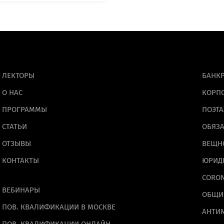
ОТПРАВИТЬ
Отправить”, вы даете
согласие
на обработку персон
основании
Политики конфиденциальности
.
ЛЕКТОРЫ
БАНКР
О НАС
КОРП
ПРОГРАММЫ
ПОЭТА
СТАТЬИ
ОБЯЗА
ОТЗЫВЫ
ВЕЩН
КОНТАКТЫ
ЮРИД
CORO
ВЕБИНАРЫ
ОБЩИ
ПОВ. КВАЛИФИКАЦИИ В МОСКВЕ
АНТИ