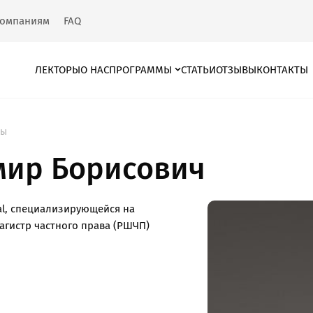
омпаниям
FAQ
ЛЕКТОРЫ
О НАС
ПРОГРАММЫ
СТАТЬИ
ОТЗЫВЫ
КОНТАКТЫ
ры
мир Борисович
l, специализирующейся на
агистр частного права (РШЧП)