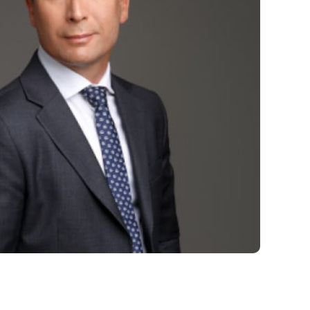
оте с сайтом
шибку?