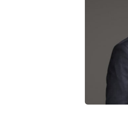
облемы при раб
ы заметили о