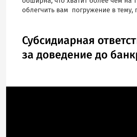
обширна, что хватит более чем на 
облегчить вам погружение в тему,
Субсидиарная ответс
за доведение до бан