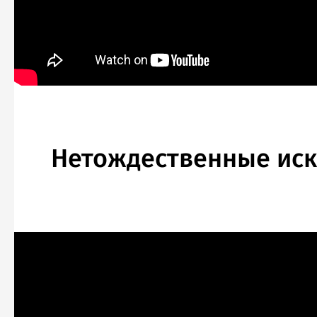
Возникли пр
или в
Нетождественные иск