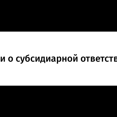
облемы при раб
ы заметили о
и о субсидиарной ответст