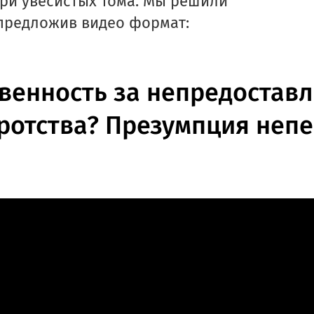
три увесистых тома. Мы решили
 предложив видео формат:
твенность за непредостав
кротства? Презумпция неп