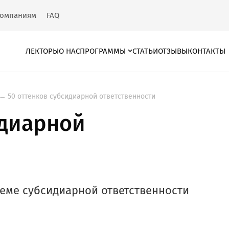
омпаниям
FAQ
ЛЕКТОРЫ
О НАС
ПРОГРАММЫ
СТАТЬИ
ОТЗЫВЫ
КОНТАКТЫ
50 оттенков субсидиарной ответственности
идиарной
еме субсидиарной ответственности