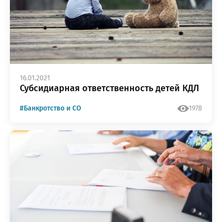
16.01.2021
Субсидиарная ответственность детей КДЛ
#Банкротство и СО
1978
ОТПРАВИТЬ
мая кнопку “Отправить”, вы даете
согласие
на обра
персональных данных на основании
Политики
конфиденциальности
.