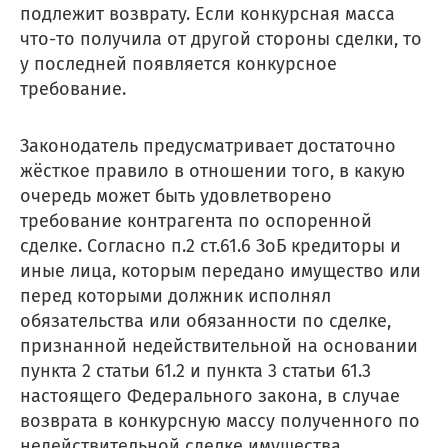
подлежит возврату. Если конкурсная масса
что-то получила от другой стороны сделки, то
у последней появляется конкурсное
требование.
Законодатель предусматривает достаточно
жёсткое правило в отношении того, в какую
очередь может быть удовлетворено
требование контрагента по оспоренной
сделке. Согласно п.2 ст.61.6 ЗоБ кредиторы и
иные лица, которым передано имущество или
озникли проблемы п
перед которыми должник исполнял
обязательства или обязанности по сделке,
работе с сайтом или в
признанной недействительной на основании
пункта 2 статьи 61.2 и пункта 3 статьи 61.3
заметили ошибку?
настоящего Федерального закона, в случае
возврата в конкурсную массу полученного по
недействительной сделке имущества