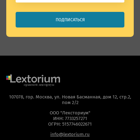
Банкротство и СО
Корпоративное право
Поэтажная собственность
Обязательственное право
Вещное право
ПОДПИСАТЬСЯ
Юридический английский
Coronapravo
Общие вопросы
Антимагистратура
107078, гор. Москва, ул. Новая Басманная, дом 12, стр.2,
пом 2/2
ООО "Лексториум"
ИНН: 7733257271
ОГРН: 5157746022671
info@lextorium.ru