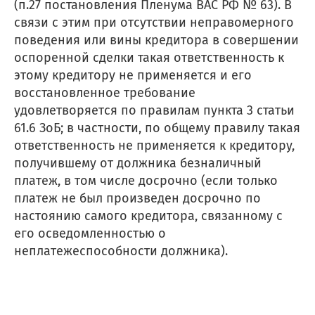
(п.27 постановления Пленума ВАС РФ № 63). В
связи с этим при отсутствии неправомерного
поведения или вины кредитора в совершении
оспоренной сделки такая ответственность к
этому кредитору не применяется и его
ОТПРАВИТЬ
восстановленное требование
удовлетворяется по правилам пункта 3 статьи
мая кнопку “Отправить”, вы даете
согласие
на обра
61.6 ЗоБ; в частности, по общему правилу такая
персональных данных на основании
Политики
ответственность не применяется к кредитору,
конфиденциальности
.
получившему от должника безналичный
платеж, в том числе досрочно (если только
платеж не был произведен досрочно по
настоянию самого кредитора, связанному с
его осведомленностью о
неплатежеспособности должника).