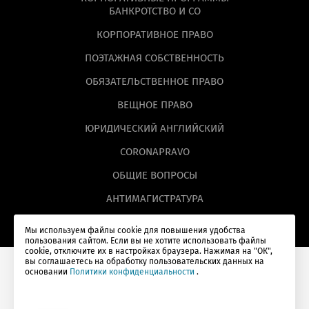
БАНКРОТСТВО И СО
КОРПОРАТИВНОЕ ПРАВО
ПОЭТАЖНАЯ СОБСТВЕННОСТЬ
ОБЯЗАТЕЛЬСТВЕННОЕ ПРАВО
ВЕЩНОЕ ПРАВО
ЮРИДИЧЕСКИЙ АНГЛИЙСКИЙ
CORONAPRAVO
ОБЩИЕ ВОПРОСЫ
АНТИМАГИСТРАТУРА
Мы используем файлы cookie для повышения удобства
пользования сайтом. Если вы не хотите использовать файлы
cookie, отключите их в настройках браузера. Нажимая на "ОК",
вы соглашаетесь на обработку пользовательских данных на
основании
Политики конфиденциальности
.
© Lextorium, 2026
Политика конфиденциальности
Оферты
Налоговый вычет
18+