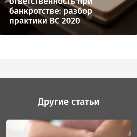
ответственность при
ОТПРАВИТЬ
банкротстве: разбор
мая кнопку “Отправить”, вы даете
согласие
на обра
практики ВС 2020
персональных данных на основании
Политики
конфиденциальности
.
Другие статьи