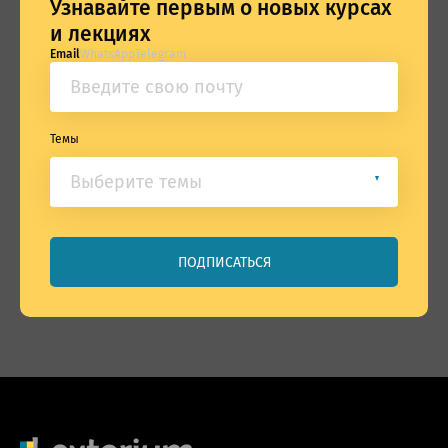
Узнавайте первым о новых курсах
и лекциях
Email
WhatsApp
Telegram
Темы
Банкротство и СО
Корпоративное право
Поэтажная собственность
Обязательственное право
Вещное право
ПОДПИСАТЬСЯ
Юридический английский
Coronapravo
Общие вопросы
Антимагистратура