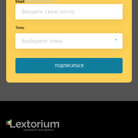
Email
WhatsApp
Telegram
Темы
Банкротство и СО
Корпоративное право
Поэтажная собственность
Обязательственное право
Вещное право
ПОДПИСАТЬСЯ
Юридический английский
Coronapravo
Общие вопросы
Антимагистратура