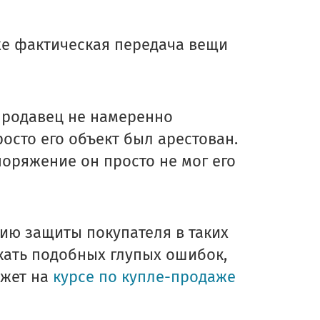
облемы при раб
же фактическая передача вещи
ы заметили о
 продавец не намеренно
росто его объект был арестован.
оряжение он просто не мог его
гию защиты покупателя в таких
скать подобных глупых ошибок,
ажет на
курсе по купле-продаже