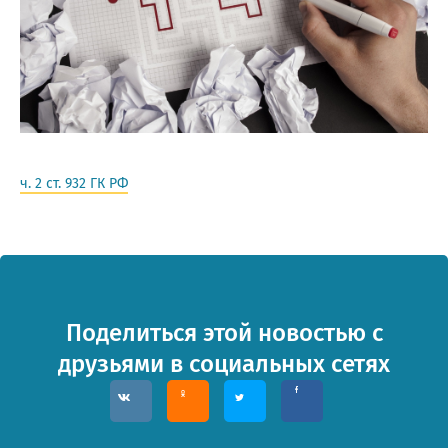
ОТПРАВИТЬ
мая кнопку “Отправить”, вы даете
согласие
на обра
персональных данных на основании
Политики
конфиденциальности
.
ч. 2 ст. 932 ГК РФ
Поделиться этой новостью с
друзьями в социальных сетях