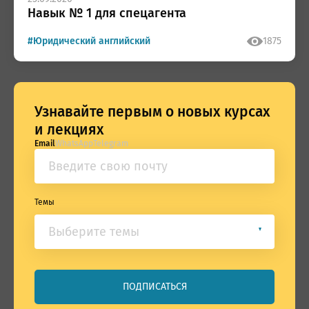
Навык № 1 для спецагента
#Юридический английский
1875
Узнавайте первым о новых курсах
и лекциях
Email
WhatsApp
Telegram
Темы
Банкротство и СО
Корпоративное право
Поэтажная собственность
Обязательственное право
Вещное право
ПОДПИСАТЬСЯ
Юридический английский
Coronapravo