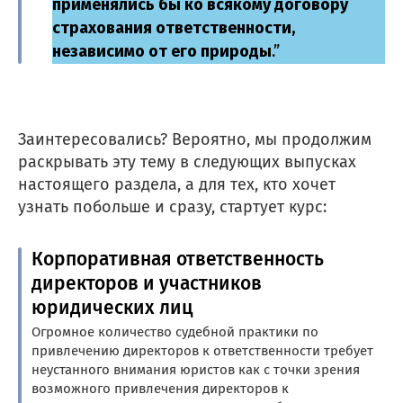
применялись бы ко всякому договору
страхования ответственности,
независимо от его природы
.”
Заинтересовались? Вероятно, мы продолжим
раскрывать эту тему в следующих выпусках
настоящего раздела, а для тех, кто хочет
узнать побольше и сразу, стартует курс:
озникли проблемы п
Корпоративная ответственность
работе с сайтом или в
директоров и участников
юридических лиц
заметили ошибку?
Огромное количество судебной практики по
привлечению директоров к ответственности требует
неустанного внимания юристов как с точки зрения
возможного привлечения директоров к