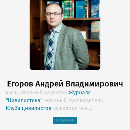
Егоров Андрей Владимирович
к.ю.н., главный редактор
Журнала
"Цивилистика"
, научный руководитель
Клуба цивилистов
, руководитель
образовательных программ Lextorium.com,
ПОДРОБНЕЕ
профессор НИУ "Высшая школа экономики",