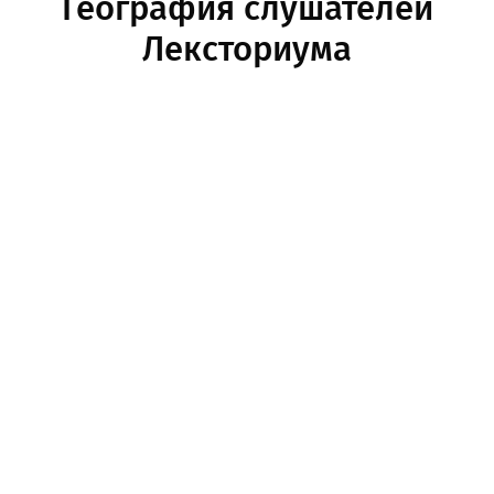
География слушателей
Лексториума