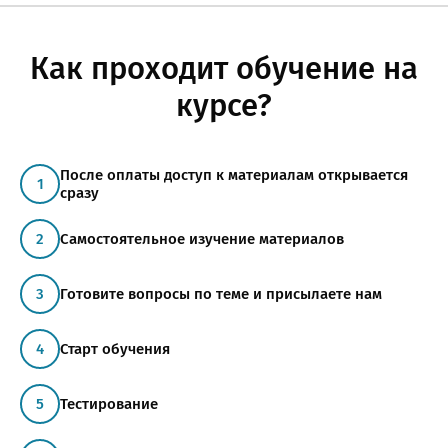
Подписаться на новости и уникальные
конфиденциальности
.
персональных данных на основании
Политики
предложения
конфиденциальности
.
Как проходит обучение на
курсе?
ОТПРАВИТЬ
После оплаты доступ к материалам открывается
сразу
Самостоятельное изучение материалов
Готовите вопросы по теме и присылаете нам
Старт обучения
Тестирование