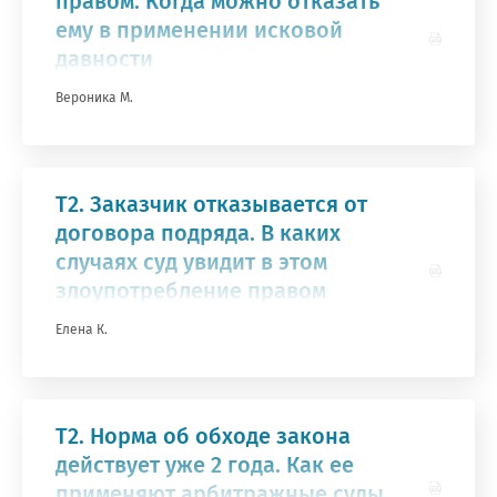
гистрация на курс
правом. Когда можно отказать
ему в применении исковой
альные проблемы частного права: общая
давности
ь
Вероника М.
озникли проблемы п
ф:
Получите бесплатны
работе с сайтом или в
Оставить заявку
Оставить заявку
ого:
₽
Т2. Заказчик отказывается от
материалы
₽
договора подряда. В каких
заметили ошибку?
случаях суд увидит в этом
а выгода:
₽
злоупотребление правом
Елена К.
стие бесплатно
Т2. Норма об обходе закона
действует уже 2 года. Как ее
применяют арбитражные суды