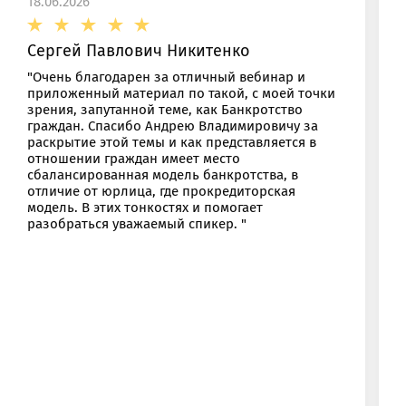
18.06.2026
Сергей Павлович Никитенко
"Очень благодарен за отличный вебинар и
приложенный материал по такой, с моей точки
зрения, запутанной теме, как Банкротство
граждан. Спасибо Андрею Владимировичу за
раскрытие этой темы и как представляется в
отношении граждан имеет место
сбалансированная модель банкротства, в
отличие от юрлица, где прокредиторская
модель. В этих тонкостях и помогает
разобраться уважаемый спикер. "
ОТПРАВИТЬ
мая кнопку “Отправить”, вы даете
согласие
на обра
персональных данных на основании
Политики