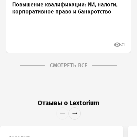
Повышение квалификации: ИИ, налоги,
корпоративное право и банкротство
озникли проблемы п
работе с сайтом или в
21
заметили ошибку?
СМОТРЕТЬ ВСЕ
Отзывы о Lextorium