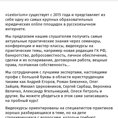
«Lextorium» существует с 2015 года и представляет из
себя одну из самых крупных образовательных
юридических online площадок в русскоязычном
интернете.
Мы предлагаем нашим слушателям получить самые
актуальные практические знания через семинары,
конференции и мастер-классы, видеокурсы на
практические темы, например новая редакция ГК РФ,
банкротство, добросовестность, личное обеспечение,
сделки и их оспаривание, договорная работа, вещные
права, поэтажная собственность...
Мы сотрудничаем с лучшими экспертами, настоящими
профи с большой буквы в области юристпруденции
такими как Андрей Егоров, Роман Бевзенко, Олег
Зайцев, Михаил Церковников, Сергей Сарбаш, Вероника
Величко, Александр Ягельницкий, Олеся Петроль и
другие. Вы можете убедиться в этом сами записавшись
на пробный курс!
Видеокурсы ориентированы на специалистов-практиков
хорошо разбирающихся в теме, но на деле
сталкивающихся с вопросами, которые требуют