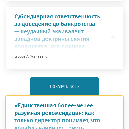
Субсидиарная ответственность
за доведение до банкротства
— неудачный эквивалент
западной доктрины снятия
корпоративного покрова
Егоров А.
Усачева К.
ПОКАЗАТЬ ВСЕ
«Единственная более-менее
гистрация на курс
разумная рекомендация: как
только директор понимает, что
альные проблемы субсидиарной
корабль начинает тонуть, –