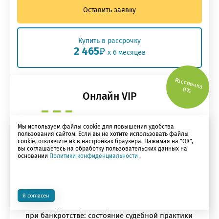
Оставить заявку
Купить в рассрочку
2 465
₽
x 6 месяцев
Рассрочка
0%
Онлайн VIP
Мы используем файлы cookie для повышения удобства
22 академических часа видео
пользования сайтом. Если вы не хотите использовать файлы
cookie, отключите их в настройках браузера. Нажимая на "ОК",
Материалы по теме
вы соглашаетесь на обработку пользовательских данных на
Тестирование
основании
Политики конфиденциальности
.
Удостоверение о повышении квалификации
Запись вебинара "Субсидиарная
ответственность: тренды судебной практики
2020" (1 ак. час)
Я согласен
Запись курса "Субсидиарная ответственность
при банкротстве: состояние судебной практики