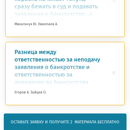
тственности лиц, контролирующих долж
сразу бежать в суд и подавать
озникли проблемы п
ф:
заявление о банкротстве...»
Получите бесплатны
работе с сайтом или в
Оставить заявку
Оставить заявку
Михальчук Ю.
Николаев А.
ого:
₽
материалы
₽
заметили ошибку?
Разница между
а выгода:
₽
ответственностью за неподачу
заявления о банкротстве и
ответственностью за
стие бесплатно
доведение до банкротства
Егоров А.
Зайцев О.
ОСТАВЬТЕ ЗАЯВКУ И ПОЛУЧИТЕ 2  МАТЕРИАЛА БЕСПЛАТНО