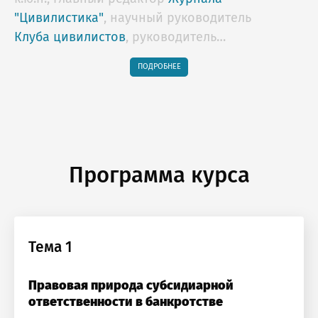
"Цивилистика"
, научный руководитель
Клуба цивилистов
, руководитель
образовательных программ Lextorium.com,
ПОДРОБНЕЕ
профессор НИУ "Высшая школа экономики",
арбитр Российского Арбитражного Центра,
Арбитражного центра при РСПП,
действительный государственный советник
юстиции 2 класса
Программа курса
Тема 1
Правовая природа субсидиарной
ответственности в банкротстве