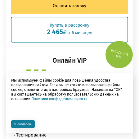
Оставить заявку
Купить в рассрочку
2 465
₽
x 6 месяцев
Рассрочка
0%
Онлайн VIP
Мы используем файлы cookie для повышения удобства
8 ак. часов видео
пользования сайтом. Если вы не хотите использовать файлы
Материалы по теме
cookie, отключите их в настройках браузера. Нажимая на "ОК",
вы соглашаетесь на обработку пользовательских данных на
Запись курса "Корпоративная ответственность
основании
Политики конфиденциальности
.
директоров и участников юридических лиц" -
Осень 2019 (10 ак. часов)
Запись курса "Ответственность в
обязательственном праве" - Весна 2020 (8 ак.
Я согласен
часов)
Тестирование