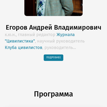
Егоров Андрей Владимирович
к.ю.н., главный редактор
Журнала
"Цивилистика"
, научный руководитель
Клуба цивилистов
, руководитель
образовательных программ Lextorium.com,
ПОДРОБНЕЕ
профессор НИУ "Высшая школа экономики",
арбитр Российского Арбитражного Центра,
Арбитражного центра при РСПП,
действительный государственный советник
юстиции 2 класса
Программа