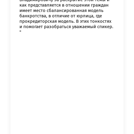
как представляется в отношении граждан
имеет место сбалансированная модель
банкротства, в отличие от юрлица, где
прокредиторская модель. В этих тонкостях
гистрация на курс
и помогает разобраться уважаемый спикер.
"
идиарная ответственность при банкротств
ор практики ВС 2020
озникли проблемы п
ф:
Получите бесплатны
работе с сайтом или в
Оставить заявку
Оставить заявку
ого:
₽
материалы
₽
заметили ошибку?
а выгода:
₽
стие бесплатно