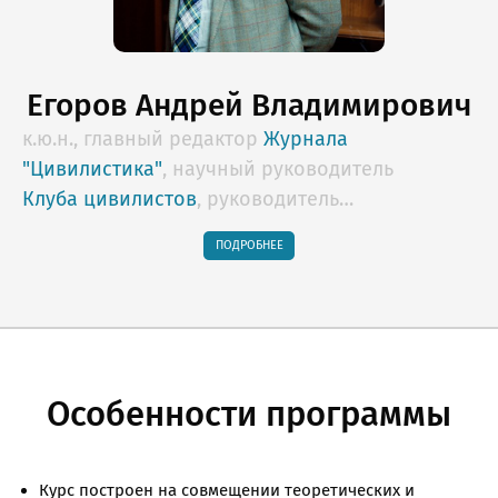
Егоров Андрей Владимирович
к.ю.н., главный редактор
Журнала
"Цивилистика"
, научный руководитель
Клуба цивилистов
, руководитель
образовательных программ Lextorium.com,
ПОДРОБНЕЕ
профессор НИУ "Высшая школа экономики",
арбитр Российского Арбитражного Центра,
Арбитражного центра при РСПП,
действительный государственный советник
юстиции 2 класса
Особенности программы
Курс построен на совмещении теоретических и