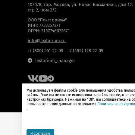
107078, гор. Москва, ул. Новая Басманная, дом 12,
стр.2, пом 2/2
ООО "Лексториум"
ИНН: 7733257271
ОГРН: 5157746022671
info@lextorium.ru
+7 (800) 551-22-09
+7 (495) 128-22-09
lextorium_manager
Мы используем файлы cookie для повышения удобства польз
сайтом. Если вы не хотите использовать файлы cookie, отключ
настройках браузера. Нажимая на "ОК", вы соглашаетесь на о
пользовательских данных на основании
Политики конфиденц
.
© Lextorium, 2026
Политика конфиденциальности
Оферты
Нало
Я согласен