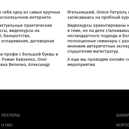
из себя одну из самых крупных
Ягельницкий, Олеся Петроль и
усскоязычном интернете.
записавшись на пробный кур
актуальные практические
Видеокурсы ориентированы 
ссы, видеокурсы на
в теме, но на деле сталкива
, банкротство,
нестандартного подхода и бол
х оспаривание, договорная
полноценные семинары с раз
мнением авторитетных экспе
слушателям магистратур.
ми профи с большой буквы в
 Роман Бевзенко, Олег
А еще мы проводим онлайн-с
ника Величко, Александр
мероприятия.
ЛЕКТОРЫ
БАНКР
О НАС
КОРП