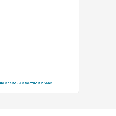
ла времени в частном праве
Вещное прав