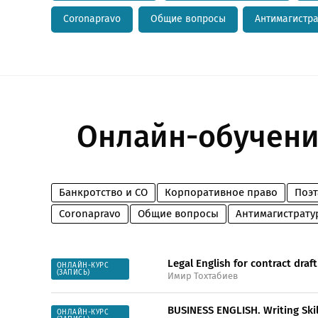
Coronapravo
Общие вопросы
Антимагистр
Онлайн-обучени
Банкротство и СО
Корпоративное право
Поэт
Coronapravo
Общие вопросы
Антимагистрату
Legal English for contract draf
ОНЛАЙН-КУРС
(ЗАПИСЬ)
Имир Тохтабиев
BUSINESS ENGLISH. Writing Skill
ОНЛАЙН-КУРС