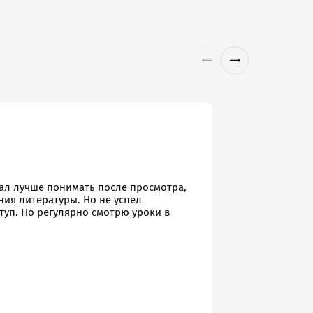
04.06.2026
Юрий Вита
тал лучше понимать после просмотра,
"Сложно, но
ния литературы. Но не успел
догматическ
ступ. Но регулярно смотрю уроки в
проблематик
юридической 
на разрешени
сожалению, 
современным
настолько об
альных данных на
возможным. Е
перспективу.