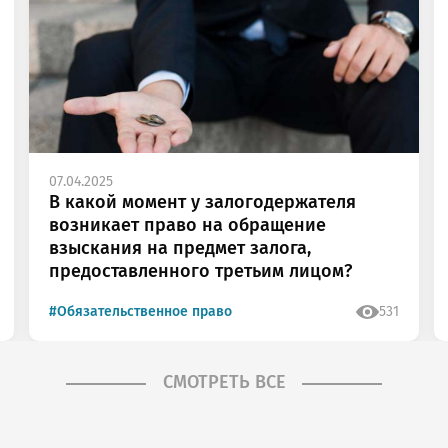
облемы при раб
ы заметили о
07.04.2025
В какой момент у залогодержателя
возникает право на обращение
взыскания на предмет залога,
предоставленного третьим лицом?
#Обязательственное право
531
СМОТРЕТЬ ВСЕ