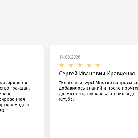
14.06.2026
Сергей Иванович Кравченко
 материал по
"Классный курс! Многие вопросы с
ство граждан.
добавилось знаний и после прочте
и как
досмотреть, так как закончился до
нсированная
Ютубе."
орская модель.
ОТПРАВИТЬ
р. "
Отправить”, вы даете
согласие
на обработку персон
основании
Политики конфиденциальности
.