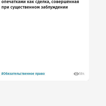
опечатками как сделка, совершённая
иск
при существенном заблуждении
тре
оте с сайтом
шибку?
#Обязательственное право
584
#Обя