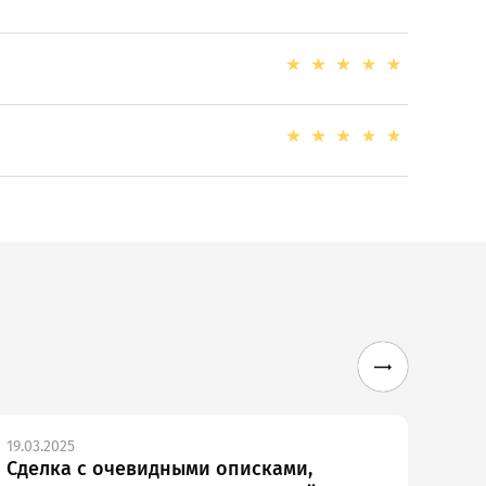
19.03.2025
10.03
Сделка с очевидными описками,
Ста