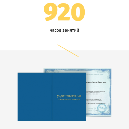
920
часов занятий