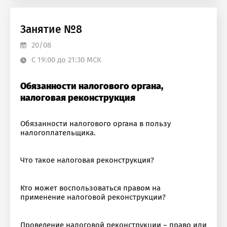
озникли проблемы п
Получите бесплатны
работе с сайтом или в
Оставить заявку
Оставить заявку
ого:
₽
Занятие №8
₽
материалы
20/08
заметили ошибку?
С 19:00 до 21:30 МСК
а выгода:
₽
Обязанности налогового органа,
налоговая реконструкция
стие бесплатно
Обязанности налогового органа в пользу
налогоплательщика.
Что такое налоговая реконструкция?
Кто может воспользоваться правом на
применение налоговой реконструкции?
Проведение налоговой реконструкции – право или