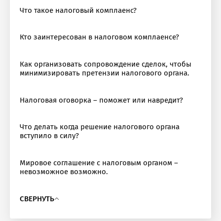
Что такое налоговый комплаенс?
Кто заинтересован в налоговом комплаенсе?
Как организовать сопровождение сделок, чтобы
минимизировать претензии налогового органа.
Налоговая оговорка – поможет или навредит?
Что делать когда решение налогового органа
вступило в силу?
Мировое соглашение с налоговым органом –
гистрация на вебинар
невозможное возможно.
т по налоговым спорам
СВЕРНУТЬ
ф: