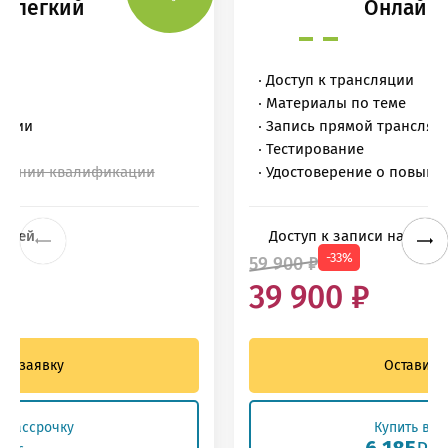
н легкий
Онлайн 
Доступ к трансляции
Материалы по теме
ляции
Запись прямой трансляц
Тестирование
ышении квалификации
Удостоверение о повыш
 дней
Доступ к записи на
1 год
-33%
59 900 ₽
39 900 ₽
ть заявку
Оставить
в рассрочку
Купить в р