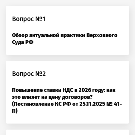
Вопрос №1
Обзор актуальной практики Верховного
Суда РФ
гистрация на семинар
ытие Клуба Цивилистов в городе и
Вопрос №2
ждение актуальных вопросов частного пр
озникли проблемы п
ф:
Повышение ставки НДС в 2026 году: как
это влияет на цену договоров?
работе с сайтом или в
Оставить заявку
Оставить заявку
(Постановление КС РФ от 25.11.2025 № 41-
ого:
₽
₽
П)
заметили ошибку?
а выгода:
₽