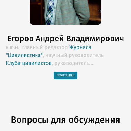
Егоров Андрей Владимирович
к.ю.н., главный редактор
Журнала
"Цивилистика"
, научный руководитель
Клуба цивилистов
, руководитель
образовательных программ Lextorium.com,
ПОДРОБНЕЕ
профессор НИУ "Высшая школа экономики",
арбитр Российского Арбитражного Центра,
Арбитражного центра при РСПП,
действительный государственный советник
юстиции 2 класса
Вопросы для обсуждения