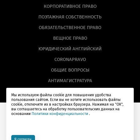
КОРПОРАТИВНОЕ ПРАВО
ПОЭТАЖНАЯ СОБСТВЕННОСТЬ
ОБЯЗАТЕЛЬСТВЕННОЕ ПРАВО
ВЕЩНОЕ ПРАВО
ЮРИДИЧЕСКИЙ АНГЛИЙСКИЙ
CORONAPRAVO
ОБЩИЕ ВОПРОСЫ
АНТИМАГИСТРАТУРА
Мы используем файлы cookie для повышения удобства
пользования сайтом. Если вы не хотите использовать файлы
cookie, отключите их в настройках браузера. Нажимая на "ОК",
вы соглашаетесь на обработку пользовательских данных на
основании
Политики конфиденциальности
.
© Lextorium, 2026
Вебинары
Оферты
Налоговый вычет
18+
Сделано в
OpenColour
Я согласен