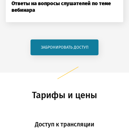
гистрация на вебинар
Ответы на вопросы слушателей по теме
вебинара
ротство граждан: ответы на каверзные
росы
озникли проблемы п
ф:
работе с сайтом или в
Оставить заявку
Оставить заявку
ЗАБРОНИРОВАТЬ ДОСТУП
ого:
₽
₽
заметили ошибку?
а выгода:
₽
Тарифы и цены
стие бесплатно
Доступ к трансляции