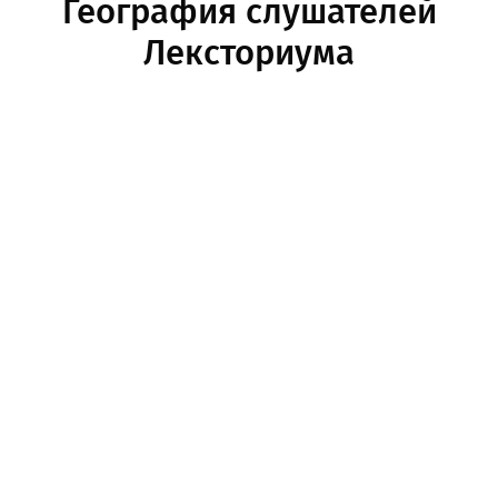
География слушателей
Лексториума