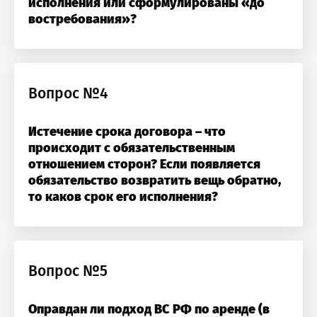
исполнения или сформулированы «до
востребования»?
ОТПРАВИТЬ
ОТПРАВИТЬ
Вопрос №4
Я согласен с
политикой конфиденциальности
мая кнопку “Отправить”, вы даете
мая кнопку “Отправить”, вы даете
согласие
согласие
на обра
на обра
ОТПРАВИТЬ
Истечение срока договора – что
персональных данных на основании
персональных данных на основании
Политики
Политики
происходит с обязательственным
Я согласен с
договором оферты
конфиденциальности
конфиденциальности
.
.
мая кнопку “Отправить”, вы даете
согласие
на обра
отношением сторон? Если появляется
персональных данных на основании
Политики
Подписаться на новости и уникальные
обязательство возвратить вещь обратно,
конфиденциальности
.
предложения
то каков срок его исполнения?
ОТПРАВИТЬ
Вопрос №5
Оправдан ли подход ВС РФ по аренде (в