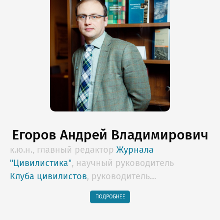
Егоров Андрей Владимирович
к.ю.н., главный редактор
Журнала
"Цивилистика"
, научный руководитель
Клуба цивилистов
, руководитель
образовательных программ Lextorium.com,
ПОДРОБНЕЕ
профессор НИУ "Высшая школа экономики",
арбитр Российского Арбитражного Центра,