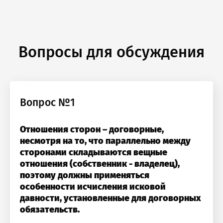
Арбитражного центра при РСПП,
действительный государственный советник
юстиции 2 класса
Вопросы для обсуждения
Вопрос №1
гистрация на курс
Отношения сторон – договорные,
вая давность: начальный момент по
несмотря на то, что параллельно между
ованию о возврате вещи по обязательств
сторонами складываются вещные
да, ссуда, лизинг. В чём разница?
отношения (собственник - владелец),
озникли проблемы п
поэтому должны применяться
ф:
особенности исчисления исковой
работе с сайтом или в
Оставить заявку
Оставить заявку
давности, установленные для договорных
ого:
обязательств.
₽
₽