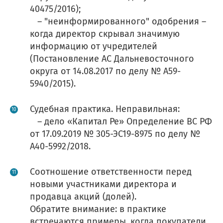
40475/2016);
– "неинформированного" одобрения –
когда директор скрывал значимую
информацию от учредителей
(Постановление АС Дальневосточного
округа от 14.08.2017 по делу № А59-
5940/2015).
ОТПРАВИТЬ
ОТПРАВИТЬ
Судебная практика. Неправильная:
Я согласен с
политикой конфиденциальности
мая кнопку “Отправить”, вы даете
мая кнопку “Отправить”, вы даете
согласие
согласие
на обра
на обра
ОТПРАВИТЬ
– дело «Капитал Ре» Определение ВС РФ
персональных данных на основании
персональных данных на основании
Политики
Политики
Я согласен с
договором оферты
от 17.09.2019 № 305-ЭС19-8975 по делу №
конфиденциальности
конфиденциальности
.
.
мая кнопку “Отправить”, вы даете
согласие
на обра
А40-5992/2018.
Подписаться на новости и уникальные
персональных данных на основании
Политики
предложения
конфиденциальности
.
Соотношение ответственности перед
новыми участниками директора и
продавца акций (долей).
ОТПРАВИТЬ
Обратите внимание: в практике
встречаются примеры, когда покупатели