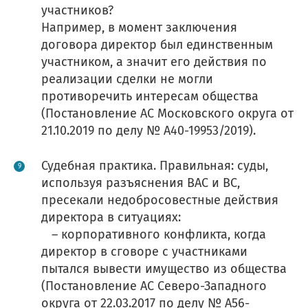
работе с сайтом или в
Оставить заявку
Оставить заявку
участников?
ого:
₽
₽
Например, в момент заключения
заметили ошибку?
договора директор был единственным
участником, а значит его действия по
а выгода:
₽
реализации сделки не могли
противоречить интересам общества
(Постановление АС Московского округа от
стие бесплатно
21.10.2019 по делу № А40-19953/2019).
Судебная практика. Правильная: суды,
используя разъяснения ВАС и ВС,
пресекали недобросовестные действия
директора в ситуациях:
– корпоративного конфликта, когда
директор в сговоре с участниками
пытался вывести имущество из общества
(Постановление АС Северо-Западного
округа от 22.03.2017 по делу № А56-