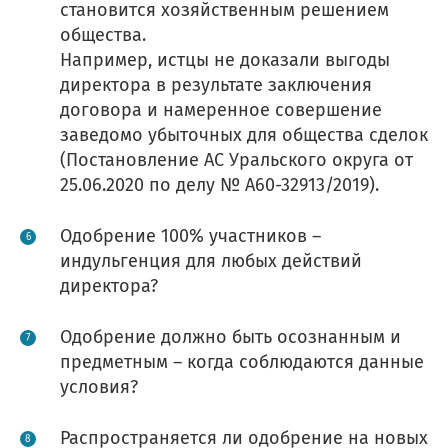
становится хозяйственным решением
общества.
Например, истцы не доказали выгоды
директора в результате заключения
договора и намеренное совершение
заведомо убыточных для общества сделок
(Постановление АС Уральского округа от
25.06.2020 по делу № А60-32913/2019).
Одобрение 100% участников –
индульгенция для любых действий
директора?
гистрация на курс
Одобрение должно быть осознанным и
рение как основание для освобождения
предметным – когда соблюдаются данные
ктора от корпоративной ответственност
условия?
озникли проблемы п
ф:
Распространяется ли одобрение на новых