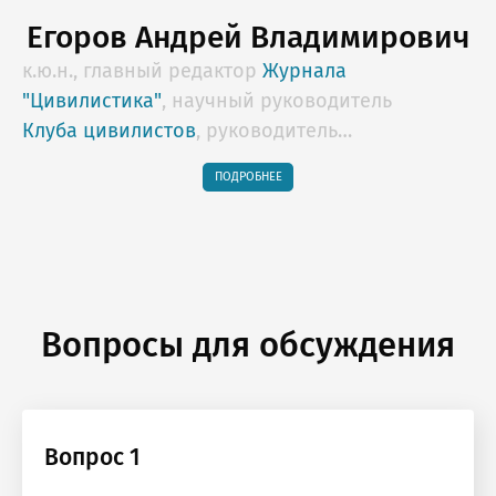
Егоров Андрей Владимирович
к.ю.н., главный редактор
Журнала
"Цивилистика"
, научный руководитель
Клуба цивилистов
, руководитель
образовательных программ Lextorium.com,
ПОДРОБНЕЕ
профессор НИУ "Высшая школа экономики",
арбитр Российского Арбитражного Центра,
Арбитражного центра при РСПП,
действительный государственный советник
юстиции 2 класса
Вопросы для обсуждения
Вопрос 1