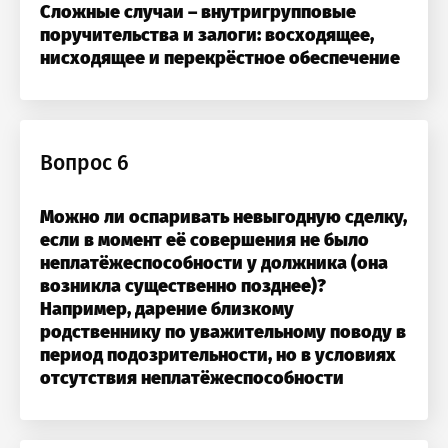
Сложные случаи – внутригрупповые
поручительства и залоги: восходящее,
нисходящее и перекрёстное обеспечение
Вопрос 6
Можно ли оспаривать невыгодную сделку,
ОТПРАВИТЬ
ОТПРАВИТЬ
если в момент её совершения не было
Я согласен с
политикой конфиденциальности
неплатёжеспособности у должника (она
мая кнопку “Отправить”, вы даете
мая кнопку “Отправить”, вы даете
согласие
согласие
на обра
на обра
ОТПРАВИТЬ
Я согласен с
договором оферты
возникла существенно позднее)?
персональных данных на основании
персональных данных на основании
Политики
Политики
Например, дарение близкому
конфиденциальности
конфиденциальности
.
.
Подписаться на новости и уникальные
мая кнопку “Отправить”, вы даете
согласие
на обра
родственнику по уважительному поводу в
предложения
персональных данных на основании
Политики
период подозрительности, но в условиях
конфиденциальности
.
отсутствия неплатёжеспособности
ОТПРАВИТЬ