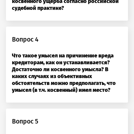
озникли проблемы п
косвенного ущерба согласно российской
судебной практике?
работе с сайтом или в
Оставить заявку
Оставить заявку
ого:
₽
₽
заметили ошибку?
а выгода:
₽
Вопрос 4
Что такое умысел на причинение вреда
стие бесплатно
кредиторам, как он устанавливается?
Достаточно ли косвенного умысла? В
каких случаях из объективных
обстоятельств можно предполагать, что
умысел (в т.ч. косвенный) имел место?
Вопрос 5