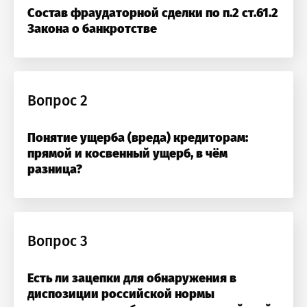
Состав фраудаторной сделки по п.2 ст.61.2
Закона о банкротстве
Вопрос 2
Понятие ущерба (вреда) кредиторам:
прямой и косвенный ущерб, в чём
разница?
гистрация на курс
Вопрос 3
ки в ущерб кредиторам при банкротстве
Есть ли зацепки для обнаружения в
диспозиции российской нормы
ф: