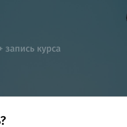
+ запись курса
?