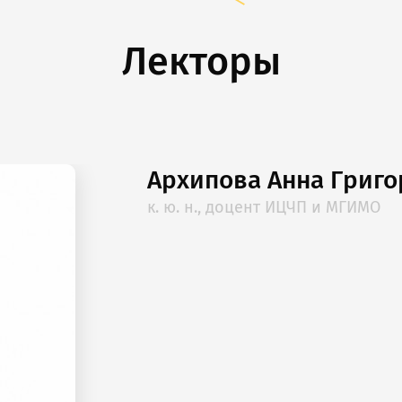
Лекторы
Архипова Анна Григо
к. ю. н., доцент ИЦЧП и МГИМО