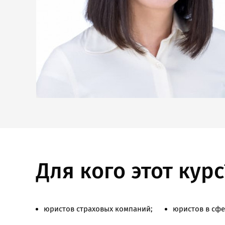
Возникли пр
или в
Регистрация на вебинар
Страхование сегодня и завтра
Тариф:
Для кого этот курс
Итого:
₽
₽
юристов страховых компаний;
юристов в сфе