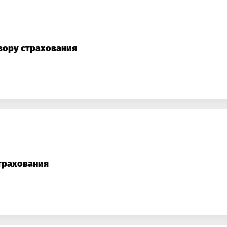
вору страхования
трахования