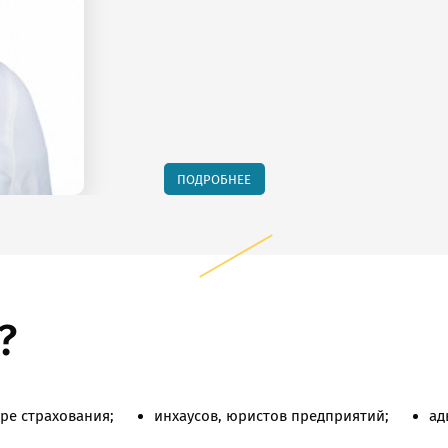
облемы при раб
Оставить заявк
Оставить заявк
ы заметили о
ПОДРОБНЕЕ
?
ре страхования;
инхаусов, юристов предприятий;
ад