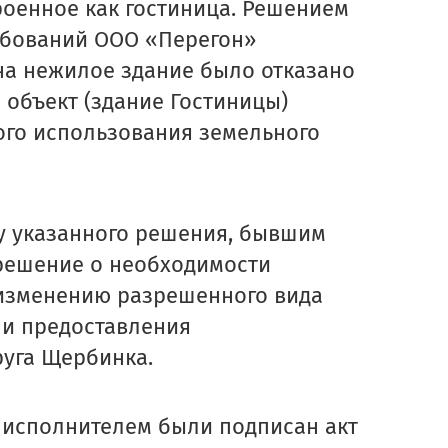
строенное как гостиница. Решением
ебований ООО «Перегон»
на нежилое здание было отказано
й объект (здание Гостиницы)
ого использования земельного
у указанного решения, бывшим
решение о необходимости
 изменению разрешенного вида
 и предоставления
ОТПРАВИТЬ
руга Щербинка.
Отправить”, вы даете
согласие
на обработку персон
основании
Политики конфиденциальности
.
и исполнителем были подписан акт