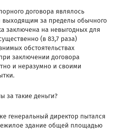
спорного договора являлось
облемы при раб
 выходящим за пределы обычного
ка заключена на невыгодных для
ы заметили о
существенно (в 83,7 раза)
авнимых обстоятельствах
при заключении договора
тно и неразумно и своими
ытки.
ы за такие деньги?
т же генеральный директор пытался
 нежилое здание общей площадью