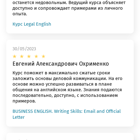
останется недовольным. Ведущий курса объясняет
доступно и сопровождает примерами из личного
опыта.
Курс Legal English
30/05/2023
Евгений Александрович Охрименко
озникли проблемы п
Курс поможет в максимально сжатые сроки
заложить основы деловой коммуникации. На его
основе можно успешно развиваться в плане
работе с сайтом или в
общения на английском языке. Знания подаются
последовательно, доступно, с использованием
примеров.
заметили ошибку?
BUSINESS ENGLISH. Writing Skills: Email and Official
Letter