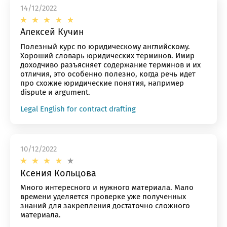
14/12/2022
ОТПРАВИТЬ
Алексей Кучин
Полезный курс по юридическому английскому.
мая кнопку “Отправить”, вы даете
согласие
на обра
Хороший словарь юридических терминов. Имир
доходчиво разъясняет содержание терминов и их
персональных данных на основании
Политики
отличия, это особенно полезно, когда речь идет
конфиденциальности
.
про схожие юридические понятия, например
dispute и argument.
Legal English for contract drafting
10/12/2022
Ксения Кольцова
Много интересного и нужного материала. Мало
времени уделяется проверке уже полученных
знаний для закрепления достаточно сложного
материала.